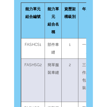
能力單元
能力單
資歷架
年資和相關工
組合編號
元
構級別
作經驗#
組合名
稱
FASHCS1
部件車
1
一年部件車縫
縫
工作經驗
FASHSG2
簡單服
2
三年服裝業工
裝車縫
作經驗，當中
包兩年簡單服
裝車縫工作經
驗